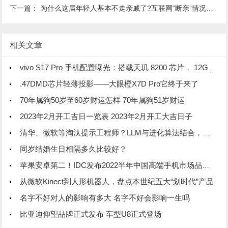
下一篇：
为什么这届年轻人基本不走亲戚了?互联网“断亲”情况加剧：专家释疑
相关文章
vivo S17 Pro 手机配置曝光：搭载天玑 8200 芯片， 12GB 内存
.47DMD芯片轻薄投影——大眼橙X7D Pro它终于来了
70年属狗50岁至60岁财运怎样 70年属狗51岁财运
2023年2月开工吉日一览表 2023年2月开工大吉日子
清华、微软等淘汰提示工程师？LLM与进化算法结合，创造超强提示优化器
同岁结婚生日相隔多久比较好？
苹果安卓第二！IDC发布2022半年中国高端手机市场品牌份额排行榜
从微软Kinect到人形机器人，盘点本世纪五大“划时代”产品
名字不好对人的影响有多大 名字不好会影响一生吗
比亚迪仰望品牌正式发布 车型U8正式登场