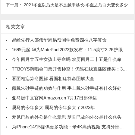
下一篇：
2021冬至以后天是不是越来越长-冬至之后白天变长多少
相关文章
易经先行人邵伟华周易预测学免费四柱八字算命
1699元起 华为MatePad 2023款发布：11.5英寸2.2K护眼柔光屏
今年四月廿五生女孩上等命吗 农历四月二十五是什么命
TFBOYS演唱会门票开售秒空！优酷在线直播随便买：39元起 不用抢
看面相痣算命图解 看面相痣算命图解大全
佩戴朱砂手链的功效与作用 手上戴朱砂手链有什么好处
亚马逊中文官网Amazon.cn 7月17日起停运
属马的今年多大 属马的今年多大了2023年
梦见已故的外公是什么意思 梦见已故的外公是什么兆头
为iPhone14/15提供更多功能：录4K高清视频 支持外部时间码同步