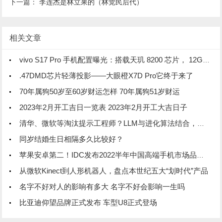
下一篇：
李连杰是林立果的（林觉民后代）
相关文章
vivo S17 Pro 手机配置曝光：搭载天玑 8200 芯片， 12GB 内存
.47DMD芯片轻薄投影——大眼橙X7D Pro它终于来了
70年属狗50岁至60岁财运怎样 70年属狗51岁财运
2023年2月开工吉日一览表 2023年2月开工大吉日子
清华、微软等淘汰提示工程师？LLM与进化算法结合，创造超强提示优化器
同岁结婚生日相隔多久比较好？
苹果安卓第二！IDC发布2022半年中国高端手机市场品牌份额排行榜
从微软Kinect到人形机器人，盘点本世纪五大“划时代”产品
名字不好对人的影响有多大 名字不好会影响一生吗
比亚迪仰望品牌正式发布 车型U8正式登场