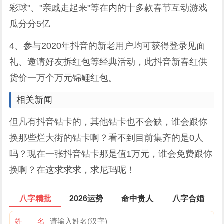
彩球"、"亲戚走起来"等在内的十多款春节互动游戏
瓜分分5亿
4、参与2020年抖音的新老用户均可获得登录见面
礼、邀请好友拆红包等经典活动，此抖音新春红供
货价一万个万元锦鲤红包。
相关新闻
但凡有抖音钻卡的，其他钻卡也不会缺，谁会跟你
换那些烂大街的钻卡啊？看不到目前集齐的是0人
吗？现在一张抖音钻卡那是值1万元，谁会免费跟你
换啊？在这求求求，求尼玛呢！
八字精批
2026运势
命中贵人
八字合婚
姓 名