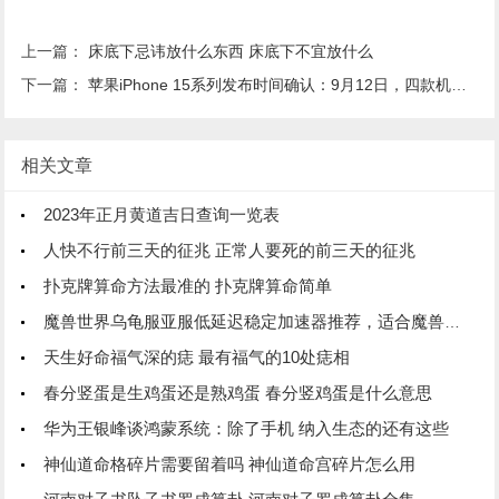
上一篇：
床底下忌讳放什么东西 床底下不宜放什么
下一篇：
苹果iPhone 15系列发布时间确认：9月12日，四款机型，最最贵
相关文章
2023年正月黄道吉日查询一览表
人快不行前三天的征兆 正常人要死的前三天的征兆
扑克牌算命方法最准的 扑克牌算命简单
魔兽世界乌龟服亚服低延迟稳定加速器推荐，适合魔兽世界乌龟服亚服加速器
天生好命福气深的痣 最有福气的10处痣相
春分竖蛋是生鸡蛋还是熟鸡蛋 春分竖鸡蛋是什么意思
华为王银峰谈鸿蒙系统：除了手机 纳入生态的还有这些
神仙道命格碎片需要留着吗 神仙道命宫碎片怎么用