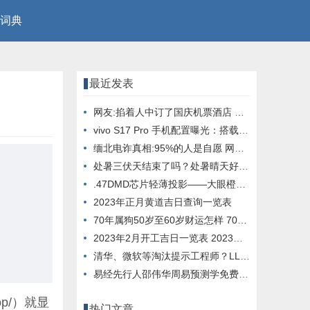
词典
最近发表
网友:掐着人中订了国庆机票酒店 看到价格差点晕倒
vivo S17 Pro 手机配置曝光：搭载天玑 8200 芯片， 12GB 内存
缅北电诈真相:95%的人是自愿 网友：这就是人性
处暑三伏天结束了吗？处暑晴天好还是下雨好？
.47DMD芯片轻薄投影——大眼橙X7D Pro它终于来了
2023年正月黄道吉日查询一览表
70年属狗50岁至60岁财运怎样 70年属狗51岁财运
2023年2月开工吉日一览表 2023年2月开工大吉日子
清华、微软等淘汰提示工程师？LLM与进化算法结合，创造超强提示优化器
易经先行人邵伟华周易预测学免费四柱八字算命
top/）就显
热门文章