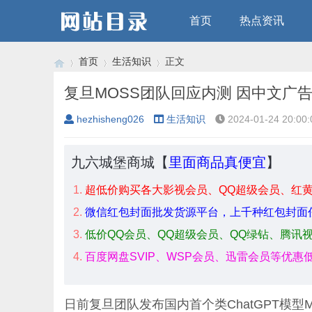
首页
热点资讯
首页
生活知识
正文
复旦MOSS团队回应内测 因中文广
hezhisheng026
生活知识
2024-01-24 20:00:
›
›
›
九六城堡商城【
里面商品真便宜
】
超低价购买各大影视会员、QQ超级会员、红
微信红包封面批发货源平台，上千种红包封面
低价QQ会员、QQ超级会员、QQ绿钻、腾讯
百度网盘SVIP、WSP会员、迅雷会员等优惠
日前复旦团队发布国内首个类
ChatGPT
模型