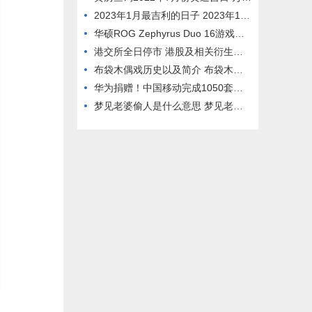
2023年1月最吉利的日子 2023年1月最好的日子
华硕ROG Zephyrus Duo 16游戏本开售：240Hz屏、RTX 4090
港交所全日停市 港股及相关衍生品暂停交易
布袋木偶戏历史以及简介 布袋木偶介绍
华为捐赠！中国移动完成1050套欧拉操作系统迁移上线
梦见老婆偷人是什么意思 梦见老婆偷人是什么意思呀