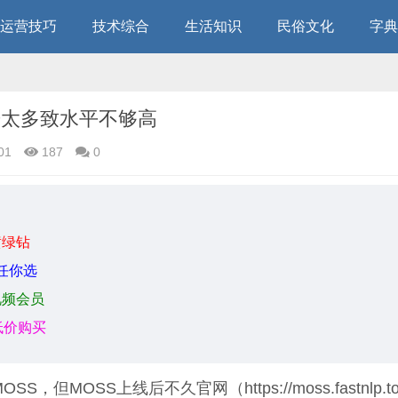
运营技巧
技术综合
生活知识
民俗文化
字典
告太多致水平不够高
01
187
0
黄绿钻
任你选
视频会员
低价购买
MOSS
，但MOSS上线后不久官网（https://moss.fastnlp.