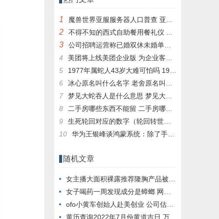
1
魔兽世界亚服服务器人口普查 亚服台服人口普查数据一览
2
不得不知的西式自助餐用餐礼仪 西式自助餐有哪些
3
公司招聘运营称已婚双休未婚单休 求职者称歧视：网友热议没啥问题
4
美团将上线美团企业版 为企业客户提供消费服务
5
1977年属蛇人43岁大难可怕吗 1977属蛇人43岁后命运
6
冰心原名叫什么名字 老舍原名叫什么名字
7
梦见大蛇吞人是什么意思 梦见大蛇吞人是什么意思周公解梦
8
二手房哪些东西不能留 二手房哪些东西不能留在家里
9
生死轮回对应的数字（轮回转世打数字）
10
华为王银峰谈鸿蒙系统：除了手机 纳入生态的还有这些
随机文章
女主播大面积裸露推荐隆胸产品被罚 涉嫌虚假代言推销产品
女子喝药一周发现成分是蟑螂 网友科普：中成药、效果很好
ofo小黄车创始人赴美创业 公司估值已达2亿美元
黄历查询2022年7月份黄道吉日 万年历黄道吉日2022年7月