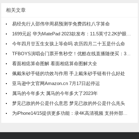
相关文章
易经先行人邵伟华周易预测学免费四柱八字算命
1699元起 华为MatePad 2023款发布：11.5英寸2.2K护眼柔光屏
今年四月廿五生女孩上等命吗 农历四月二十五是什么命
TFBOYS演唱会门票开售秒空！优酷在线直播随便买：39元起 不用抢
看面相痣算命图解 看面相痣算命图解大全
佩戴朱砂手链的功效与作用 手上戴朱砂手链有什么好处
亚马逊中文官网Amazon.cn 7月17日起停运
属马的今年多大 属马的今年多大了2023年
梦见已故的外公是什么意思 梦见已故的外公是什么兆头
为iPhone14/15提供更多功能：录4K高清视频 支持外部时间码同步