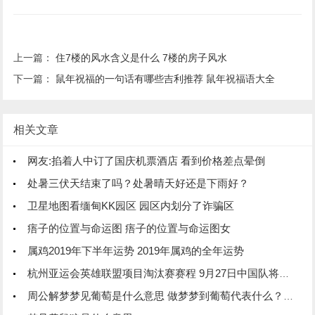
上一篇：
住7楼的风水含义是什么 7楼的房子风水
下一篇：
鼠年祝福的一句话有哪些吉利推荐 鼠年祝福语大全
相关文章
网友:掐着人中订了国庆机票酒店 看到价格差点晕倒
处暑三伏天结束了吗？处暑晴天好还是下雨好？
卫星地图看缅甸KK园区 园区内划分了诈骗区
痦子的位置与命运图 痦子的位置与命运图女
属鸡2019年下半年运势 2019年属鸡的全年运势
杭州亚运会英雄联盟项目淘汰赛赛程 9月27日中国队将登场
周公解梦梦见葡萄是什么意思 做梦梦到葡萄代表什么？好不好