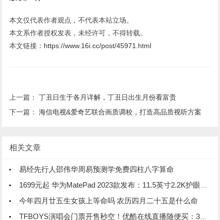
本文仅代表作者观点，不代表本站立场。
本文系作者授权发表，未经许可，不得转载。
本文链接：
https://www.16i.cc/post/45971.html
上一篇：
丁丑日生于各月详解，丁丑日出生月份看富贵
下一篇：
海信电视&爱奇艺联合画质调校，打造高品质视听方案
相关文章
易经先行人邵伟华周易预测学免费四柱八字算命
1699元起 华为MatePad 2023款发布：11.5英寸2.2K护眼柔光屏
今年四月廿五生女孩上等命吗 农历四月二十五是什么命
TFBOYS演唱会门票开售秒空！优酷在线直播随便买：39元起 不用抢