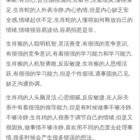
果断,有恒心,责任感强,能吃苦耐劳,注重现实,懂得满
足,生肖蛇的人外表冷静,内心热情,但是内心缺乏安
全感,情绪起伏不定,生肖蛇的人懂得如何释放自己的
情绪,情绪很容易波动,容易招惹是非。
生肖猴的人聪明机智,灵活善变,有很强的竞争意识,
有很强的竞争意识,有着很强的学习能力和学习能力,
生肖猴的人机智勇敢,反应敏捷,生肖猴的人思维活
跃,有很强的学习能力,但是个性倔强,遇事固执己见,
缺乏沟通协调。
生肖鸡的人头脑灵活,心思细腻,反应敏捷,在人际关
系中有着很强的领导能力,但是有时候做事不够冷静,
不够冷静,生肖鸡的人很善于调节自己的情绪,但是又
很固执,做事情不够冷静,喜欢用不同的态度去处理事
情,很多时候会产生很多错误的想法。