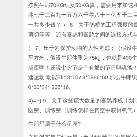
按照牛郎70KG织女50KG算，需要用来加速
兆七千二百九十五万六千零八十一亿五千二百
一共多少钱？ ） 6、关于鹊桥的工程强度
剪切等等；还有喜鹊和喜鹊之间的连接方式
） 7、出于对保护动物的人性考虑：（假设
平方米，假设牛郎体重为75kg，也就是490
虐畜啊！还说七夕节是个有爱的节日吗魂淡！ 
速运动 动能Ek=3*10∧8*5986*60 那么牛郎织女
0*60*24* 365*16。
4)=?) 9、关于这些庞大数量的喜鹊养成
医费、训练费（训练怎样在真空中获得氧气） ） 
牛郎星属于什么星座?