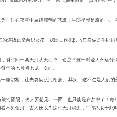
介绍）遥遥相对的地方，有一颗比她稍微暗一点儿的亮星
为一只在夜空中展翅翱翔的苍鹰，牛郎星就是鹰的心。 
γ星的连线正指向织女星，我国古代把β、γ星看做是牛郎用
，瞬时间一条天河从天而降，硬是将这一对爱人永远分隔
在每年的七月初七见一次面。
一座鹊桥，让夫妻俩渡河相会。 其实，这不过是人们的
有银河阻隔，俩人要想见上一面，也只能是在梦中了！每
们看不见银河，古人便以为这时天河消逝，牛郎织女于此