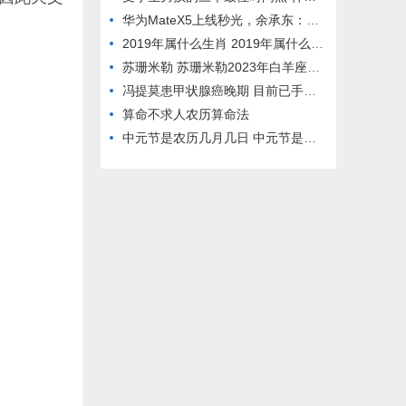
华为MateX5上线秒光，余承东：折屏手机还得看华为
2019年属什么生肖 2019年属什么生肖五行属什么
苏珊米勒 苏珊米勒2023年白羊座四月运势
冯提莫患甲状腺癌晚期 目前已手术 身体也恢复了
算命不求人农历算命法
中元节是农历几月几日 中元节是农历几月几日有什么风俗