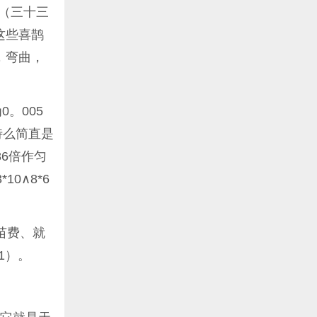
：（三十三
这些喜鹊
，弯曲，
。005
特么简直是
6倍作匀
10∧8*6
苗费、就
1）。