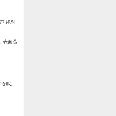
7 绝对
，表面温
织女呢。