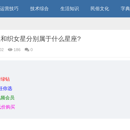
运营技巧
技术综合
生活知识
民俗文化
字典
星和织女星分别属于什么星座?
02
186
0
黄绿钻
任你选
视频会员
低价购买