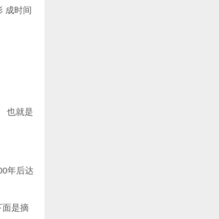
 成时间
。 也就是
00年后达
下面是摘