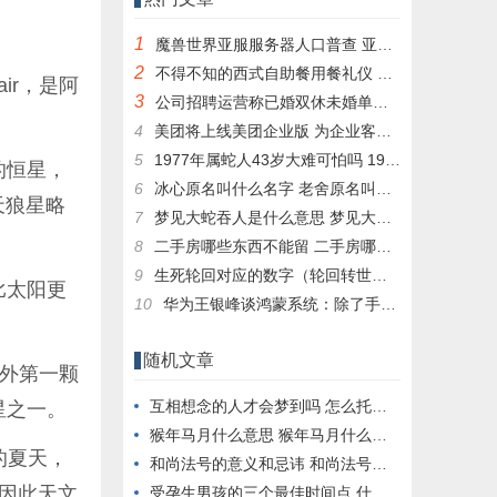
1
魔兽世界亚服服务器人口普查 亚服台服人口普查数据一览
2
不得不知的西式自助餐用餐礼仪 西式自助餐有哪些
ir，是阿
3
公司招聘运营称已婚双休未婚单休 求职者称歧视：网友热议没啥问题
4
美团将上线美团企业版 为企业客户提供消费服务
5
1977年属蛇人43岁大难可怕吗 1977属蛇人43岁后命运
的恒星，
6
冰心原名叫什么名字 老舍原名叫什么名字
天狼星略
7
梦见大蛇吞人是什么意思 梦见大蛇吞人是什么意思周公解梦
8
二手房哪些东西不能留 二手房哪些东西不能留在家里
9
生死轮回对应的数字（轮回转世打数字）
比太阳更
10
华为王银峰谈鸿蒙系统：除了手机 纳入生态的还有这些
随机文章
之外第一颗
互相想念的人才会梦到吗 怎么托梦给喜欢的人
星之一。
猴年马月什么意思 猴年马月什么意思是什么肖
的夏天，
和尚法号的意义和忌讳 和尚法号是什么
因此天文
受孕生男孩的三个最佳时间点 什么时间段受孕生男孩