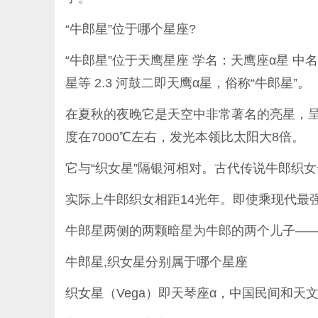
“牛郎星”位于哪个星座?
“牛郎星”位于天鹰星座 学名：天鹰座α星 中名
星等 2.3 河鼓二即天鹰α星，俗称“牛郎星”。
在夏秋的夜晚它是天空中非常著名的亮星，呈银
度在7000℃左右，发光本领比太阳大8倍。
它与“织女星”隔银河相对。古代传说牛郎织
实际上牛郎织女相距14光年。即使乘现代最
牛郎星两侧的两颗暗星为牛郎的两个儿子—
牛郎星,织女星分别属于哪个星座
织女星（Vega）即天琴座α，中国民间和天