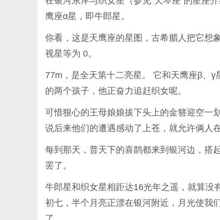
在银河东岸与织女星（参见“天琴座”的星座
鹰座α星，即牛郎星。
你看，这是天鹰座的星图，古希腊人把它想象
视星等为 0。
77m，是全天第十二亮星。 它和天鹰座β、
的两个孩子，他正奋力追赶织女呢。
可惜狠心的王母娘娘拔下头上的金簪迎空一划
说后来他们的遭遇感动了上苍，就允许俩人
每到那天，普天下的喜鹊都来到银河边，搭起
罢了。
牛郎星和织女星相距达16光年之遥，就算没
初七，半个月亮正漂在银河附近，月光使我
了。