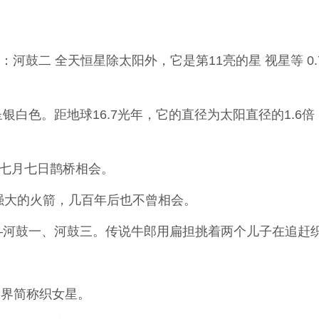
：河鼓二 全天恒星除太阳外，它是第11亮的星 视星等 0.7
白色。距地球16.7光年，它的直径为太阳直径的1.6倍
女七月七日鹊桥相会。
强大的火箭，几百年后也不曾相会。
—河鼓一、河鼓三。传说牛郎用扁担挑着两个儿子在追赶
文界简称织女星。