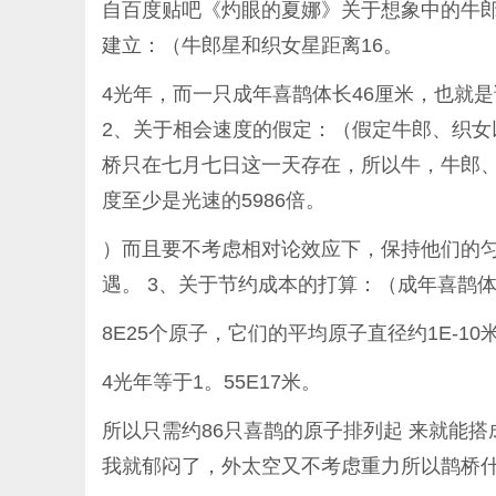
自百度贴吧《灼眼的夏娜》关于想象中的牛郎
建立：（牛郎星和织女星距离16。
4光年，而一只成年喜鹊体长46厘米，也就是说，
2、关于相会速度的假定：（假定牛郎、织
桥只在七月七日这一天存在，所以牛，牛郎、
度至少是光速的5986倍。
）而且要不考虑相对论效应下，保持他们的
遇。 3、关于节约成本的打算：（成年喜鹊体
8E25个原子，它们的平均原子直径约1E-10米
4光年等于1。55E17米。
所以只需约86只喜鹊的原子排列起 来就能
我就郁闷了，外太空又不考虑重力所以鹊桥什