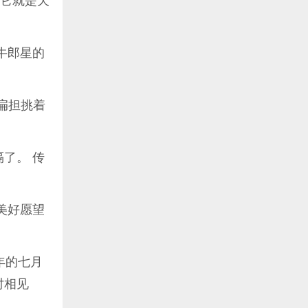
，它就是天
牛郎星的
扁担挑着
了。 传
美好愿望
年的七月
时相见