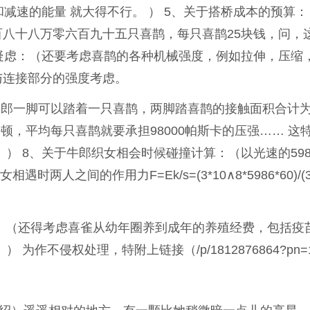
和减速的能量 就大得不行。 ） 5、关于搭桥成本的预算
八十八万零六百九十五只喜鹊，每只喜鹊25块钱，问，
的疑虑：（还要考虑喜鹊的各种机械强度，例如拉伸，压缩
与连接部分的强度考虑。
牛郎一脚可以踏着一只喜鹊，两脚踏喜鹊的接触面积合计为0
牛顿，平均每只喜鹊就要承担98000帕斯卡的压强…… 这
） 8、关于牛郎织女相会时候碰撞计算：（以光速的598
相遇时两人之间的作用力F=Ek/s=(3*10∧8*5986*60)/(3*
计划：（还得考虑喜雀从幼年圈养到成年的养殖经费，包括疫
为作不侵权处理，特附上链接（/p/1812876864?pn=