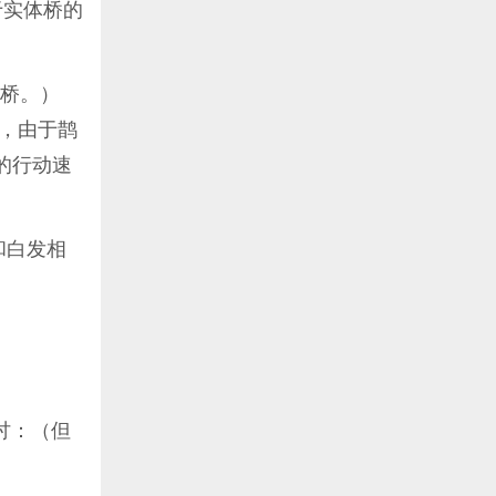
于实体桥的
鹊桥。）
，由于鹊
的行动速
和白发相
讨：（但