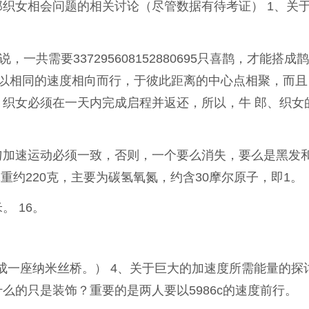
织女相会问题的相关讨论（尽管数据有待考证） 1、关
一共需要337295608152880695只喜鹊，才能搭成
女以相同的速度相向而行，于彼此距离的中心点相聚，而且
织女必须在一天内完成启程并返还，所以，牛 郎、织女
匀加速运动必须一致，否则，一个要么消失，要么是黑发
重约220克，主要为碳氢氧氮，约含30摩尔原子，即1。
。 16。
搭成一座纳米丝桥。） 4、关于巨大的加速度所需能量的探
么的只是装饰？重要的是两人要以5986c的速度前行。