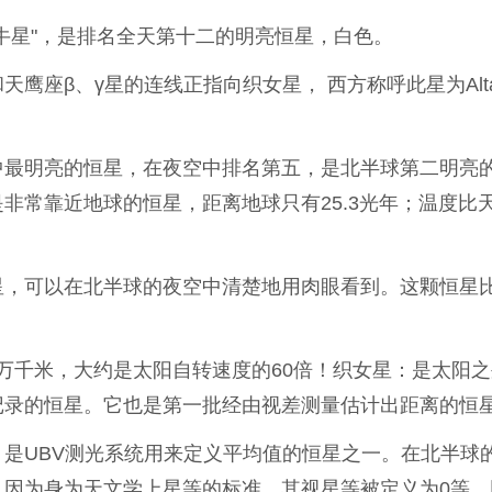
牛星"，是排名全天第十二的明亮恒星，白色。
鹰座β、γ星的连线正指向织女星， 西方称呼此星为Alta
中最明亮的恒星，在夜空中排名第五，是北半球第二明亮
非常靠近地球的恒星，距离地球只有25.3光年；温度比
星，可以在北半球的夜空中清楚地用肉眼看到。这颗恒星
7万千米，大约是太阳自转速度的60倍！织女星：是太阳
记录的恒星。它也是第一批经由视差测量估计出距离的恒
是UBV测光系统用来定义平均值的恒星之一。在北半球
，因为身为天文学上星等的标准，其视星等被定义为0等，