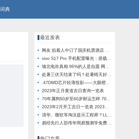
词典
最近发表
网友:掐着人中订了国庆机票酒店 看到价格差点晕倒
vivo S17 Pro 手机配置曝光：搭载天玑 8200 芯片， 12GB 内存
缅北电诈真相:95%的人是自愿 网友：这就是人性
处暑三伏天结束了吗？处暑晴天好还是下雨好？
.47DMD芯片轻薄投影——大眼橙X7D Pro它终于来了
2023年正月黄道吉日查询一览表
70年属狗50岁至60岁财运怎样 70年属狗51岁财运
2023年2月开工吉日一览表 2023年2月开工大吉日子
清华、微软等淘汰提示工程师？LLM与进化算法结合，创造超强提示优化器
易经先行人邵伟华周易预测学免费四柱八字算命
热门文章