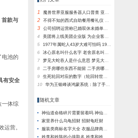
1
魔兽世界亚服服务器人口普查 亚服台服人口普查数据一览
、首款与
2
不得不知的西式自助餐用餐礼仪 西式自助餐有哪些
3
公司招聘运营称已婚双休未婚单休 求职者称歧视：网友热议没啥问题
4
美团将上线美团企业版 为企业客户提供消费服务
5
1977年属蛇人43岁大难可怕吗 1977属蛇人43岁后命运
6
冰心原名叫什么名字 老舍原名叫什么名字
了电池的
7
梦见大蛇吞人是什么意思 梦见大蛇吞人是什么意思周公解梦
8
二手房哪些东西不能留 二手房哪些东西不能留在家里
9
生死轮回对应的数字（轮回转世打数字）
具有安全
10
华为王银峰谈鸿蒙系统：除了手机 纳入生态的还有这些
随机文章
位一体综
神仙道命格碎片需要留着吗 神仙道命宫碎片怎么用
家里养什么乌龟招财 招财龟旺财
效运营。
服装类商标名字大全 衣服品牌商标名字大全
姓李和姓陈的小孩取名 姓李和姓陈的宝宝取名