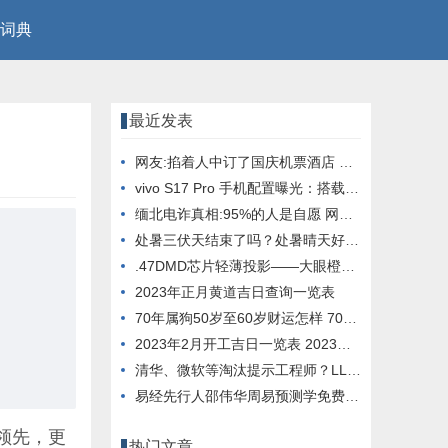
词典
最近发表
网友:掐着人中订了国庆机票酒店 看到价格差点晕倒
vivo S17 Pro 手机配置曝光：搭载天玑 8200 芯片， 12GB 内存
缅北电诈真相:95%的人是自愿 网友：这就是人性
处暑三伏天结束了吗？处暑晴天好还是下雨好？
.47DMD芯片轻薄投影——大眼橙X7D Pro它终于来了
2023年正月黄道吉日查询一览表
70年属狗50岁至60岁财运怎样 70年属狗51岁财运
2023年2月开工吉日一览表 2023年2月开工大吉日子
清华、微软等淘汰提示工程师？LLM与进化算法结合，创造超强提示优化器
易经先行人邵伟华周易预测学免费四柱八字算命
领先，更
热门文章