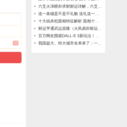
六爻火泽睽卦求财财运详解，六爻火泽睽卦测股市期货涨跌解析
送一条烟是不是不礼貌 送礼送一包烟还是一条烟
十大凶杀犯面相特征解析 面相十大凶相
财运亨通武运昌隆（火风鼎卦财运） 易经火风鼎卦详解
百万网友围观DALL-E 3新玩法！钢铁侠特斯拉皆“中招”，强迫症友好，博主分享提示词
我国超大、特大城市名单来了：一共19个 你的城市上榜没？