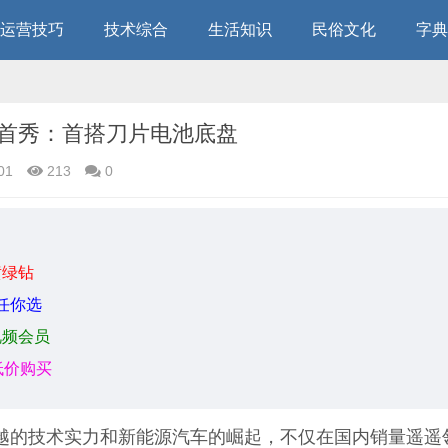
运营技巧
技术综合
生活知识
民俗文化
字典
首秀：首搭刀片电池底盘
01
213
0
黄绿钻
任你选
视频会员
低价购买
越的技术实力和新能源汽车的崛起，不仅在国内销量遥遥