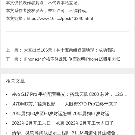
本文仅代表作者观点，不代表本站立场。
本文系作者授权发表，未经许可，不得转载。
本文链接：
https://www.16i.cc/post/43240.html
上一篇：
太空出差186天！神十五乘组返回地球：成功着陆
下一篇：
iPhone14价格不降反涨 侧面说明iPhone15吸引力低
相关文章
vivo S17 Pro 手机配置曝光：搭载天玑 8200 芯片， 12GB 内存
.47DMD芯片轻薄投影——大眼橙X7D Pro它终于来了
70年属狗50岁至60岁财运怎样 70年属狗51岁财运
2023年2月开工吉日一览表 2023年2月开工大吉日子
清华、微软等淘汰提示工程师？LLM与进化算法结合，创造超强提示优化器