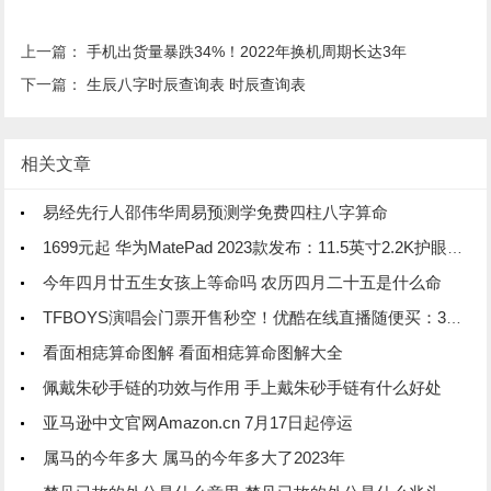
上一篇：
手机出货量暴跌34%！2022年换机周期长达3年
下一篇：
生辰八字时辰查询表 时辰查询表
相关文章
易经先行人邵伟华周易预测学免费四柱八字算命
1699元起 华为MatePad 2023款发布：11.5英寸2.2K护眼柔光屏
今年四月廿五生女孩上等命吗 农历四月二十五是什么命
TFBOYS演唱会门票开售秒空！优酷在线直播随便买：39元起 不用抢
看面相痣算命图解 看面相痣算命图解大全
佩戴朱砂手链的功效与作用 手上戴朱砂手链有什么好处
亚马逊中文官网Amazon.cn 7月17日起停运
属马的今年多大 属马的今年多大了2023年