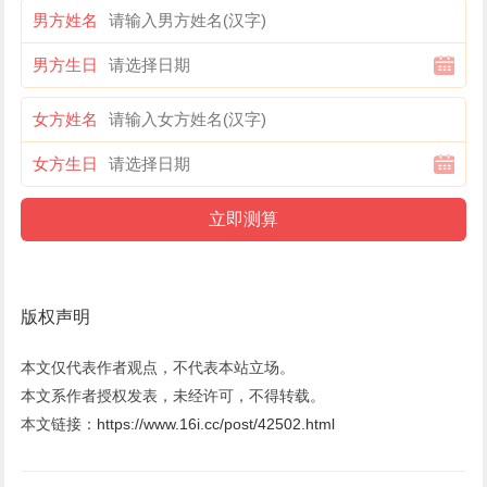
男方姓名
男方生日
女方姓名
女方生日
版权声明
本文仅代表作者观点，不代表本站立场。
本文系作者授权发表，未经许可，不得转载。
本文链接：
https://www.16i.cc/post/42502.html