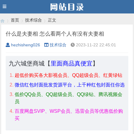
首页
技术综合
正文
什么是夫妻相 怎么看两个人有没有夫妻相
hezhisheng026
技术综合
2023-11-22 22:45:01
›
›
›
九六城堡商城【
里面商品真便宜
】
超低价购买各大影视会员、QQ超级会员、红黄绿钻
微信红包封面批发货源平台，上千种红包封面任你选
低价QQ会员、QQ超级会员、QQ绿钻、腾讯视频会
员
百度网盘SVIP、WSP会员、迅雷会员等优惠低价购
买