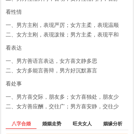
看性情
一、男方主刚，表现严厉；女方主柔，表现温顺
二、女方主刚，表现泼辣；男方主柔，表现平和
看表达
一、男方善语言表达，女方喜文静多思
二、女方多能言善辩，男方好沉默寡言
看处事
一、男方喜交际，朋友多；女方喜独处，朋友少
二、女方善应酬，交往广；男方喜安静，交往少
八字合婚
婚姻走势
旺夫女人
姻缘分析