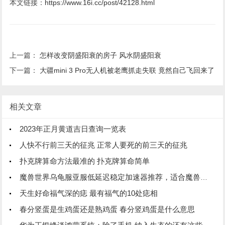
本文链接：
https://www.16i.cc/post/42128.html
上一篇：
怎样改变阴盛阳衰的房子 风水阴盛阳衰
下一篇：
大疆mini 3 Pro无人机被老鹰抓走失联 竟然自己飞回来了
相关文章
2023年正月黄道吉日查询一览表
人快不行前三天的征兆 正常人要死的前三天的征兆
扑克牌算命方法最准的 扑克牌算命简单
魔兽世界乌龟服亚服低延迟稳定加速器推荐，适合魔兽世界乌龟服亚服加速器
天生好命福气深的痣 最有福气的10处痣相
春分竖蛋是生鸡蛋还是熟鸡蛋 春分竖鸡蛋是什么意思