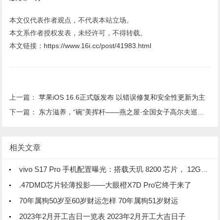
本文仅代表作者观点，不代表本站立场。
本文系作者授权发表，未经许可，不得转载。
本文链接：
https://www.16i.cc/post/41983.html
上一篇：
苹果iOS 16.6正式版发布 以错误修复和安全性更新为主
下一篇：
东方滋养，“碗”美挥杆——燕之屋·全国女子高尔夫巡回赛启动暨广州站盛大启幕
相关文章
vivo S17 Pro 手机配置曝光：搭载天玑 8200 芯片， 12GB 内存
.47DMD芯片轻薄投影——大眼橙X7D Pro它终于来了
70年属狗50岁至60岁财运怎样 70年属狗51岁财运
2023年2月开工吉日一览表 2023年2月开工大吉日子