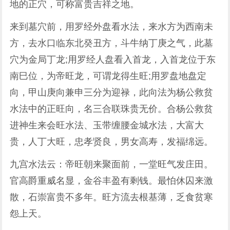
地的正穴，可称富贵吉祥之地。
来到墓穴前，用罗经外盘看水法，来水方为西南未
方，去水口临东北癸丑方，斗牛纳丁庚之气，此墓
穴为金局丁龙;用罗经人盘看入首龙，入首龙位于东
南巳位，为帝旺龙，可谓龙得生旺;用罗盘地盘定
向，甲山庚向兼申三分为迎禄，此向法为杨公救贫
水法中的正旺向，名三合联珠贵无价。合杨公救贫
进神生来会旺水法、玉带缠腰金城水法，大富大
贵，人丁大旺，忠孝贤良，男女高寿，发福绵远。
九宫水法云：帝旺朝来聚面前，一堂旺气发庄田。
官高爵重威名显，金谷丰盈有剩钱。最怕休囚来激
散，石崇富贵不多年。旺方流去根基薄，乏食贫寒
怨上天。