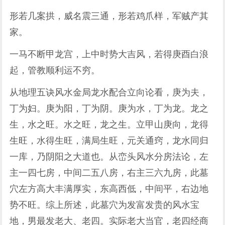
形若几案拱，威名震三通，形若鸡爪样，军贼产其
家。
一马不断甲龙宫，上中时势大吉风，若得庚酉白浪
起，管教顺利运不穷。
从地理五诀风水金局龙水配合立向论看，庚为夫，
丁为妇。庚为阳，丁为阴。庚为水，丁为龙。龙之
生，水之旺。水之旺，龙之生。立甲山庚向，龙得
生旺，水得生旺，满局生旺，元关通窍，龙水同归
一库，乃阴阳之大道也。从峦头风水分房法论，左
主一四七房，中间二五八房，右主三六九房，此墓
穴左方高大丰满厚实，东高西低，中间平，右边地
势不旺。综上所述，此墓穴为发富发贵的风水宝
地，男最发老大、老四。实际老大当官，老四经商