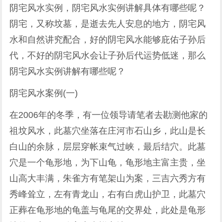
阴宅风水实例，阴宅风水实例讲解具体有哪些呢？
阴宅，又称坟墓，是逝去先人安息的地方，阴宅风
水和自然讲究配合，好的阴宅风水能够庇佑子孙后
代，不好的阴宅风水会让子孙后代运势低迷，那么
阴宅风水实例讲解有哪些呢？
阴宅风水案例(一)
在2006年的冬季，有一位领导请笔者去勘测他家的
祖坟风水，此墓穴坐落在庄河市石山乡，此山是长
白山的余脉，层层穿帐束气过峡，最后结穴。此墓
穴是一个龟形地，为下山龟，龟形地主富主贵，坐
山高大丰满，朱雀方有笔架山为案，三吉六秀方有
秀峰耸立，左有青龙山，右有白虎山护卫，此墓穴
正葬在龟形地的龟盖与龟尾的交界处，此处是龟形