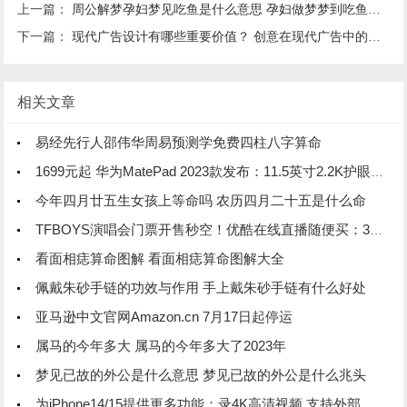
上一篇：
周公解梦孕妇梦见吃鱼是什么意思 孕妇做梦梦到吃鱼代表什么？好不好
下一篇：
现代广告设计有哪些重要价值？ 创意在现代广告中的地位和作用
相关文章
易经先行人邵伟华周易预测学免费四柱八字算命
1699元起 华为MatePad 2023款发布：11.5英寸2.2K护眼柔光屏
今年四月廿五生女孩上等命吗 农历四月二十五是什么命
TFBOYS演唱会门票开售秒空！优酷在线直播随便买：39元起 不用抢
看面相痣算命图解 看面相痣算命图解大全
佩戴朱砂手链的功效与作用 手上戴朱砂手链有什么好处
亚马逊中文官网Amazon.cn 7月17日起停运
属马的今年多大 属马的今年多大了2023年
梦见已故的外公是什么意思 梦见已故的外公是什么兆头
为iPhone14/15提供更多功能：录4K高清视频 支持外部时间码同步