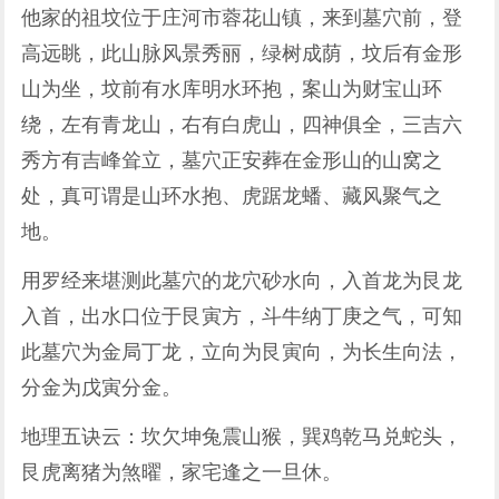
他家的祖坟位于庄河市蓉花山镇，来到墓穴前，登
高远眺，此山脉风景秀丽，绿树成荫，坟后有金形
山为坐，坟前有水库明水环抱，案山为财宝山环
绕，左有青龙山，右有白虎山，四神俱全，三吉六
秀方有吉峰耸立，墓穴正安葬在金形山的山窝之
处，真可谓是山环水抱、虎踞龙蟠、藏风聚气之
地。
用罗经来堪测此墓穴的龙穴砂水向，入首龙为艮龙
入首，出水口位于艮寅方，斗牛纳丁庚之气，可知
此墓穴为金局丁龙，立向为艮寅向，为长生向法，
分金为戊寅分金。
地理五诀云：坎欠坤兔震山猴，巽鸡乾马兑蛇头，
艮虎离猪为煞曜，家宅逢之一旦休。