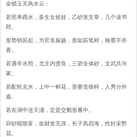
金锁玉关风水云：
若照单酉水，多生女娃娃，乙砂发文章，几个读书
郎。
形势朝笏起，为官名振扬，形如笏笔样，翰墨字亦
香。
若遇辛水照，尤主内贤良，三碧全体砂，文武共兴
家。
若配乾兑水，上中一鲜花，形要贪狼样，人秀分外
嘉。
若在湖中连天涌，定是交鹅形雁中。
卯砂能致富，血财发无涯，长子风四海，性好采野
花。