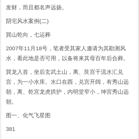
发财，而且都名声远扬。
阴宅风水案例(二)
巽山乾向，七运葬
2007年11月18号，笔者受其家人邀请为其勘测风
水，看此地是否可用，以备将来其母百年后合葬。
巽龙入首，坐后玄武土山，离、艮宫干流水汇兑
宫，为一小水库。水口在酉，兑宫开阔，有秀山远
朝，离、乾宫龙虎拱护，内明堂窄小，坤宫秀山远
朝。
图一、化气飞星图
381