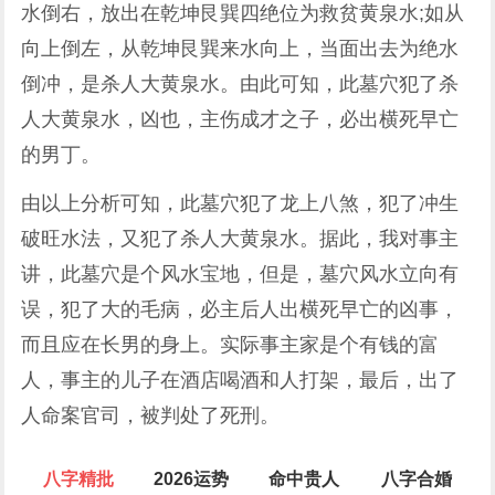
水倒右，放出在乾坤艮巽四绝位为救贫黄泉水;如从
向上倒左，从乾坤艮巽来水向上，当面出去为绝水
倒冲，是杀人大黄泉水。由此可知，此墓穴犯了杀
人大黄泉水，凶也，主伤成才之子，必出横死早亡
的男丁。
由以上分析可知，此墓穴犯了龙上八煞，犯了冲生
破旺水法，又犯了杀人大黄泉水。据此，我对事主
讲，此墓穴是个风水宝地，但是，墓穴风水立向有
误，犯了大的毛病，必主后人出横死早亡的凶事，
而且应在长男的身上。实际事主家是个有钱的富
人，事主的儿子在酒店喝酒和人打架，最后，出了
人命案官司，被判处了死刑。
八字精批
2026运势
命中贵人
八字合婚