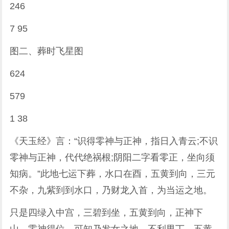
246
7 95
图二、葬时飞星图
624
579
1 38
《天玉经》言：“识得零神与正神，指日入青云;不识
零神与正神，代代绝祸根;阴阳二字看零正，坐向须
知病。”此地七运下葬，水口在酉，五黄到向，三元
不杂，九紫到到水口，乃财龙入首，为当运之地。
只是四绿入中宫，三碧到坐，五黄到向，正神下