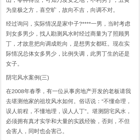
山，零神得位，可知乃发女之地，不利男丁，五黄
为皇极之方，喜空旷，故向不吉，向调不对。
经过询问，实际情况是家中子?****一男，当时考虑
到女多男少，找人勘测风水时经过商量为了照顾男
丁，才故意把向调成乾向，是想男女都旺。现在实
际情况总体女多男少，比例失调，此男丁生的还是
女子。
阴宅风水案例(三)
在2008年春季，有一位从事房地产开发的老板请我
去堪测他家的祖坟风水如何。俗话说：“不懂命理，
误人前程，不懂地理，误人人丁”。堪测阴宅风水，
必须拥有真才实学和大量的实践经验，否则，不但
会害人，同时也会害己。