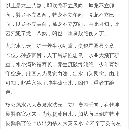
以上是龙上八煞，即坎龙不立辰向，坤龙不立卯
向，巽龙不立酉向，乾龙不立午向，兑龙不立巳
向，艮龙不立寅向，离龙不立亥向。由此可知，此
墓穴犯了龙上八煞，凶也，重者败绝伤人丁。
九宫水法云：第一养生水到堂，贪狼星照显文章，
长位儿孙多富贵，人丁昌炽性忠良，水曲大潮官职
重，水小湾环福寿长，养生流破终须绝，少年寡妇
守空房。此墓穴为艮寅向法，出水口为艮寅。由此
可知，此墓穴犯了冲生破旺水，凶也，重者主绝
嗣。
杨公风水八大黄泉水法云：立甲庚丙壬向，有乾坤
艮巽临官水来，为救贫黄泉水，如从向上倒左乾坤
艮巽临官位上放出为杀人大黄泉水;立乙辛丁癸向左