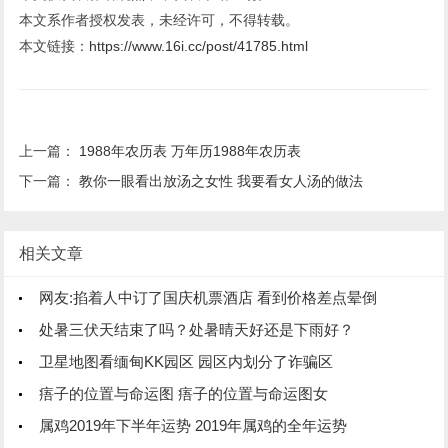
本文系作者授权发表，未经许可，不得转载。
本文链接：
https://www.16i.cc/post/41785.html
上一篇：
1988年农历表 万年历1988年农历表
下一篇：
教你一眼看出放汤之女性 我要看女人汤的做法
相关文章
网友:掐着人中订了国庆机票酒店 看到价格差点晕倒
处暑三伏天结束了吗？处暑晴天好还是下雨好？
卫星地图看缅甸KK园区 园区内划分了诈骗区
痦子的位置与命运图 痦子的位置与命运图女
属鸡2019年下半年运势 2019年属鸡的全年运势