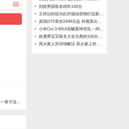
刘姓男孩取名鸡年100分
王祥以科技为杠杆撬动营销行业新发展
真我GT5售价2499元起 外观美出天际
小米Civi 3 MIUI流畅度神优化：48个月后性能仍有95% 久用如新
姓潘男宝宝取名大全古典的100分名字 姓潘的男孩取什么名字
风火家人卦详细解法 风火家人卦详解 卦辞
没见过这么多钱