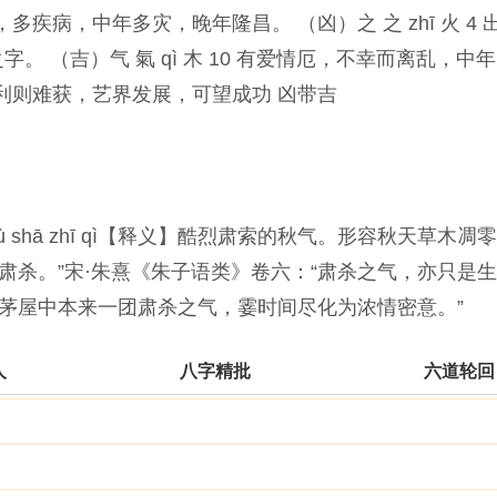
神，多疾病，中年多灾，晚年隆昌。 （凶）之 之 zhī 火 4 
 （吉）气 氣 qì 木 10 有爱情厄，不幸而离乱，中
利则难获，艺界发展，可望成功 凶带吉
shā zhī qì【释义】酷烈肃索的秋气。形容秋天草木凋
肃杀。”宋·朱熹《朱子语类》卷六：“肃杀之气，亦只是生
“茅屋中本来一团肃杀之气，霎时间尽化为浓情密意。”
人
八字精批
六道轮回