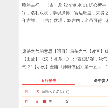
晚年吉祥。 （吉）杀 殺 shā 水 11 忧心劳
字，名利双收，学识渊博，官运旺盛，荣贵之字。
年吉祥。 （吉）数理：38吉凶：名虽可得，
肃杀之气的意思【词目】肃杀之气【读音】sù 
【出处】《汉书·礼乐志》：“西颢沆砀，秋气
气？”【示例】金庸《神雕侠侣》第十五回：
五行缺失
命中贵
姓 名
性 别
男
女