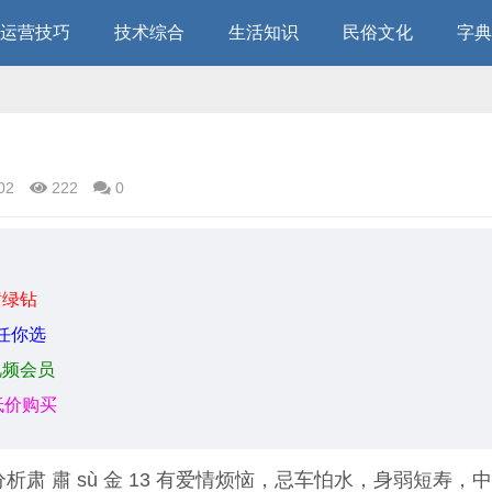
运营技巧
技术综合
生活知识
民俗文化
字典
02
222
0
黄绿钻
任你选
视频会员
低价购买
析肃 肅 sù 金 13 有爱情烦恼，忌车怕水，身弱短寿，