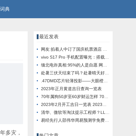
词典
最近发表
网友:掐着人中订了国庆机票酒店 看到价格差点晕倒
vivo S17 Pro 手机配置曝光：搭载天玑 8200 芯片， 12GB 内存
缅北电诈真相:95%的人是自愿 网友：这就是人性
处暑三伏天结束了吗？处暑晴天好还是下雨好？
.47DMD芯片轻薄投影——大眼橙X7D Pro它终于来了
2023年正月黄道吉日查询一览表
70年属狗50岁至60岁财运怎样 70年属狗51岁财运
2023年2月开工吉日一览表 2023年2月开工大吉日子
清华、微软等淘汰提示工程师？LLM与进化算法结合，创造超强提示优化器
易经先行人邵伟华周易预测学免费四柱八字算命
中年多灾，
热门文章