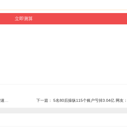
的癌
下一篇：
5名80后操纵115个账户亏掉3.04亿 网友：一辈子