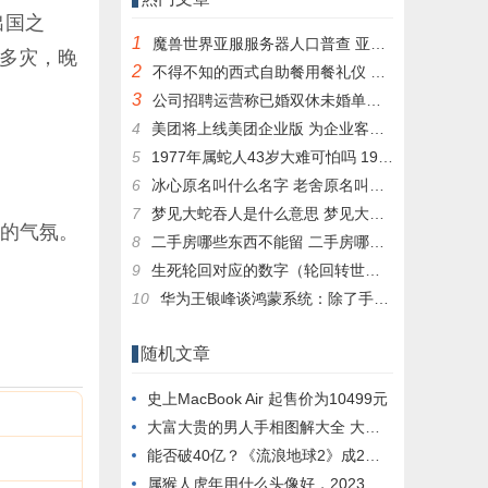
出国之
1
魔兽世界亚服服务器人口普查 亚服台服人口普查数据一览
年多灾，晚
2
不得不知的西式自助餐用餐礼仪 西式自助餐有哪些
3
公司招聘运营称已婚双休未婚单休 求职者称歧视：网友热议没啥问题
4
美团将上线美团企业版 为企业客户提供消费服务
5
1977年属蛇人43岁大难可怕吗 1977属蛇人43岁后命运
6
冰心原名叫什么名字 老舍原名叫什么名字
7
梦见大蛇吞人是什么意思 梦见大蛇吞人是什么意思周公解梦
零的气氛。
8
二手房哪些东西不能留 二手房哪些东西不能留在家里
9
生死轮回对应的数字（轮回转世打数字）
10
华为王银峰谈鸿蒙系统：除了手机 纳入生态的还有这些
随机文章
史上MacBook Air 起售价为10499元
大富大贵的男人手相图解大全 大富大贵男人手相特征
能否破40亿？《流浪地球2》成2月票房 力压《满江红》
属猴人虎年用什么头像好，2023年十二生肖最转运的微信头像