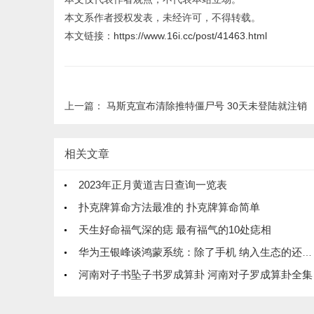
本文系作者授权发表，未经许可，不得转载。
本文链接：
https://www.16i.cc/post/41463.html
上一篇：
马斯克宣布清除推特僵尸号 30天未登陆就注销
相关文章
2023年正月黄道吉日查询一览表
扑克牌算命方法最准的 扑克牌算命简单
天生好命福气深的痣 最有福气的10处痣相
华为王银峰谈鸿蒙系统：除了手机 纳入生态的还有这些
河南对子书坠子书罗成算卦 河南对子罗成算卦全集