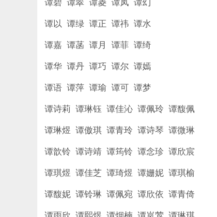
谭碧 谭翠 谭菱 谭凤 谭幻
谭以 谭绿 谭正 谭祎 谭水
谭嘉 谭菡 谭月 谭菲 谭绮
谭华 谭丹 谭巧 谭尔 谭嫣
谭语 谭萍 谭瑜 谭可 谭梦
谭诗莉 谭琳钰 谭佳沁 谭佩玲 谭馥佩
谭琳煜 谭傲琪 谭青玲 谭诗琴 谭微琳
谭歆铃 谭诗靖 谭筠铃 谭念珍 谭欣宸
谭琪煜 谭佳芝 谭琦煜 谭姗妮 谭琪榆
谭馥妮 谭铃琳 谭佩宛 谭欣依 谭青倚
谭雨欣 谭熙煜 谭烟楠 谭岚莺 谭琳琪