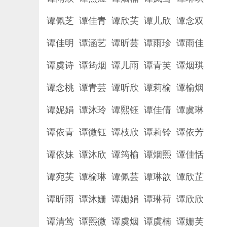
谭佩芝 谭佳青 谭欣芙 谭儿欣 谭念双
谭佳明 谭涵艺 谭昕芸 谭雨珍 谭雨佳
谭虞诗 谭筠烟 谭儿雨 谭青芙 谭烟琪
谭念桃 谭青芸 谭昕欣 谭莉榆 谭榆烟
谭妮娟 谭沐玲 谭熙钰 谭佳倩 谭虞琳
谭依青 谭微钰 谭枝欣 谭莉铃 谭依芳
谭依妹 谭沐欣 谭筠榆 谭烟熙 谭佳恬
谭宛芙 谭榆琳 谭佩芸 谭琳歆 谭欣芷
谭昕雨 谭沐姗 谭姗娟 谭琳荷 谭欣欣
谭清莺 谭熙微 谭虞烟 谭虞楠 谭姗芙