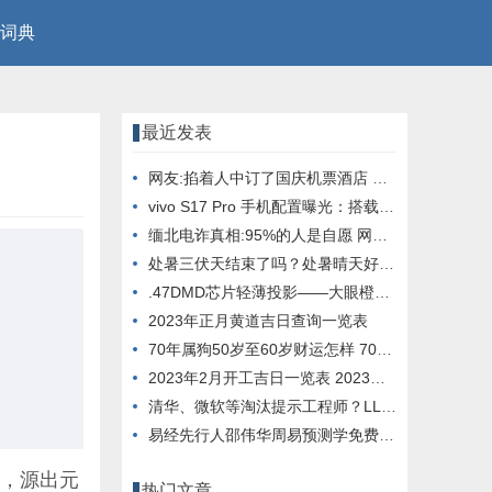
词典
最近发表
网友:掐着人中订了国庆机票酒店 看到价格差点晕倒
vivo S17 Pro 手机配置曝光：搭载天玑 8200 芯片， 12GB 内存
缅北电诈真相:95%的人是自愿 网友：这就是人性
处暑三伏天结束了吗？处暑晴天好还是下雨好？
.47DMD芯片轻薄投影——大眼橙X7D Pro它终于来了
2023年正月黄道吉日查询一览表
70年属狗50岁至60岁财运怎样 70年属狗51岁财运
2023年2月开工吉日一览表 2023年2月开工大吉日子
清华、微软等淘汰提示工程师？LLM与进化算法结合，创造超强提示优化器
易经先行人邵伟华周易预测学免费四柱八字算命
氏，源出元
热门文章