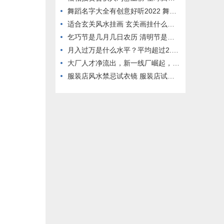
舞蹈名字大全有创意好听2022 舞蹈作品名字有创意好听
适合玄关风水挂画 玄关画挂什么画最好 风水
乞巧节是几月几日农历 清明节是几月几日农历
月入过万是什么水平？平均超过2.5万的只有一个职业
大厂人才净流出，新一线厂崛起，脉脉高聘发布2023泛互联网人才报告
服装店风水禁忌试衣镜 服装店试衣间镜子摆放位置