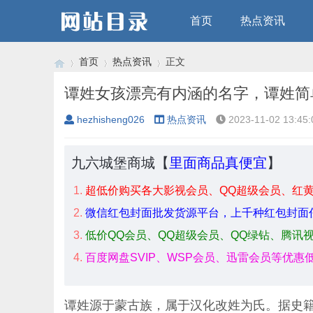
首页
热点资讯
首页
热点资讯
正文
谭姓女孩漂亮有内涵的名字，谭姓简
hezhisheng026
热点资讯
2023-11-02 13:45:
›
›
›
九六城堡商城【
里面商品真便宜
】
超低价购买各大影视会员、QQ超级会员、红
微信红包封面批发货源平台，上千种红包封面
低价QQ会员、QQ超级会员、QQ绿钻、腾讯
百度网盘SVIP、WSP会员、迅雷会员等优惠
谭姓源于蒙古族，属于汉化改姓为氏。据史籍