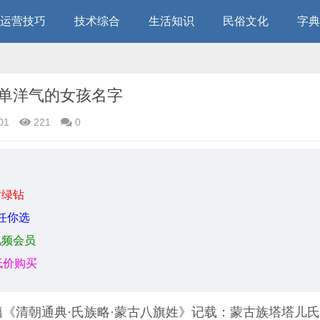
运营技巧
技术综合
生活知识
民俗文化
字典
单洋气的女孩名字
01
221
0
黄绿钻
任你选
视频会员
低价购买
《清朝通典·氏族略·蒙古八旗姓》记载：蒙古族塔塔儿