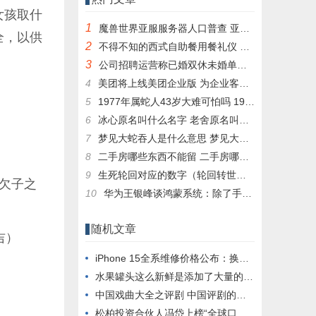
女孩取什
1
魔兽世界亚服服务器人口普查 亚服台服人口普查数据一览
全，以供
2
不得不知的西式自助餐用餐礼仪 西式自助餐有哪些
3
公司招聘运营称已婚双休未婚单休 求职者称歧视：网友热议没啥问题
4
美团将上线美团企业版 为企业客户提供消费服务
5
1977年属蛇人43岁大难可怕吗 1977属蛇人43岁后命运
6
冰心原名叫什么名字 老舍原名叫什么名字
7
梦见大蛇吞人是什么意思 梦见大蛇吞人是什么意思周公解梦
8
二手房哪些东西不能留 二手房哪些东西不能留在家里
9
生死轮回对应的数字（轮回转世打数字）
欠子之
10
华为王银峰谈鸿蒙系统：除了手机 纳入生态的还有这些
随机文章
吉）
iPhone 15全系维修价格公布：换块屏幕2298元起、电池809元
水果罐头这么新鲜是添加了大量的防腐剂吗 1月11日蚂蚁庄园答案
中国戏曲大全之评剧 中国评剧的剧名有哪些
松柏投资合伙人冯岱上榜“全球口腔行业最具影响力的32个人物”