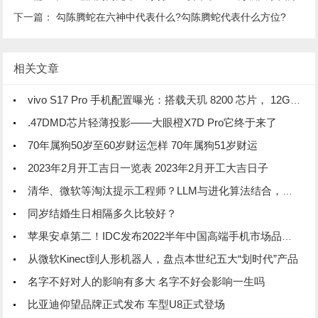
下一篇：
勾陈腾蛇在六神中代表什么?勾陈腾蛇代表什么方位?
相关文章
vivo S17 Pro 手机配置曝光：搭载天玑 8200 芯片， 12GB 内存
.47DMD芯片轻薄投影——大眼橙X7D Pro它终于来了
70年属狗50岁至60岁财运怎样 70年属狗51岁财运
2023年2月开工吉日一览表 2023年2月开工大吉日子
清华、微软等淘汰提示工程师？LLM与进化算法结合，创造超强提示优化器
同岁结婚生日相隔多久比较好？
苹果安卓第二！IDC发布2022半年中国高端手机市场品牌份额排行榜
从微软Kinect到人形机器人，盘点本世纪五大“划时代”产品
名字不好对人的影响有多大 名字不好会影响一生吗
比亚迪仰望品牌正式发布 车型U8正式登场