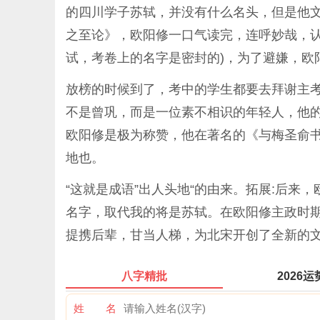
的四川学子苏轼，并没有什么名头，但是他
之至论》，欧阳修一口气读完，连呼妙哉，认
试，考卷上的名字是密封的)，为了避嫌，欧
放榜的时候到了，考中的学生都要去拜谢主
不是曾巩，而是一位素不相识的年轻人，他
欧阳修是极为称赞，他在著名的《与梅圣俞书
地也。
“这就是成语”出人头地“的由来。拓展:后
名字，取代我的将是苏轼。在欧阳修主政时
提携后辈，甘当人梯，为北宋开创了全新的
八字精批
2026运
姓 名