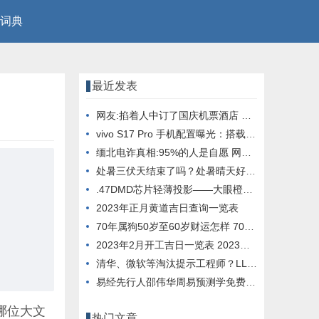
词典
最近发表
网友:掐着人中订了国庆机票酒店 看到价格差点晕倒
vivo S17 Pro 手机配置曝光：搭载天玑 8200 芯片， 12GB 内存
缅北电诈真相:95%的人是自愿 网友：这就是人性
处暑三伏天结束了吗？处暑晴天好还是下雨好？
.47DMD芯片轻薄投影——大眼橙X7D Pro它终于来了
2023年正月黄道吉日查询一览表
70年属狗50岁至60岁财运怎样 70年属狗51岁财运
2023年2月开工吉日一览表 2023年2月开工大吉日子
清华、微软等淘汰提示工程师？LLM与进化算法结合，创造超强提示优化器
易经先行人邵伟华周易预测学免费四柱八字算命
哪位大文
热门文章