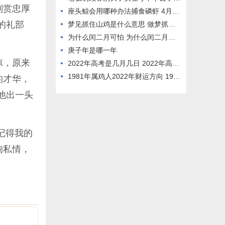
刑赏忠厚
座头鲸会用哪种办法捕食磷虾 4月11日蚂蚁庄园答案
的礼部
梦见抓住山鸡是什么意思 做梦抓了一只山鸡什么意思
为什么闰二月可怕 为什么闰二月会多一天
庚子年是哪一年
惊，原来
2022年高考是几月几日 2022年高考是几月几日贵州
1981年属鸡人2022年财运方向 1981年属鸡人2022年运势及运程
的才华，
他出一头
记得我的
徇私情，