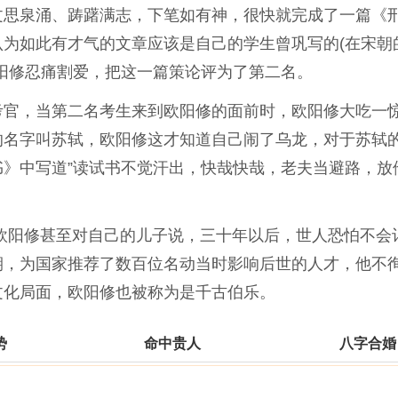
文思泉涌、踌躇满志，下笔如有神，很快就完成了一篇《
为如此有才气的文章应该是自己的学生曾巩写的(在宋朝
阳修忍痛割爱，把这一篇策论评为了第二名。
考官，当第二名考生来到欧阳修的面前时，欧阳修大吃一
的名字叫苏轼，欧阳修这才知道自己闹了乌龙，对于苏轼
》中写道”读试书不觉汗出，快哉快哉，老夫当避路，放
来，欧阳修甚至对自己的儿子说，三十年以后，世人恐怕不会
期，为国家推荐了数百位名动当时影响后世的人才，他不
文化局面，欧阳修也被称为是千古伯乐。
势
命中贵人
八字合婚