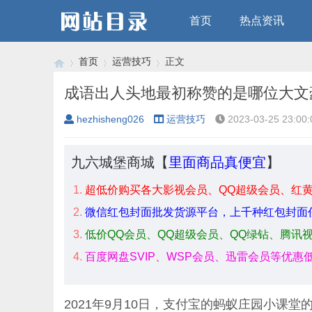
首页
热点资讯
首页
运营技巧
正文
成语出人头地最初称赞的是哪位大文豪
hezhisheng026
运营技巧
2023-03-25 23:00:
›
›
›
九六城堡商城【
里面商品真便宜
】
超低价购买各大影视会员、QQ超级会员、红
微信红包封面批发货源平台，上千种红包封面
低价QQ会员、QQ超级会员、QQ绿钻、腾讯
百度网盘SVIP、WSP会员、迅雷会员等优惠
2021年9月10日，支付宝的
蚂蚁庄园
小课堂