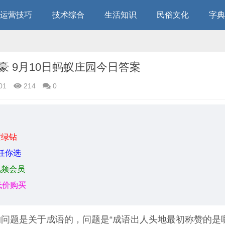
运营技巧
技术综合
生活知识
民俗文化
字典
 9月10日蚂蚁庄园今日答案
01
214
0
黄绿钻
任你选
视频会员
低价购买
的问题是关于成语的，问题是“成语出人头地最初称赞的是