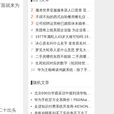
下面就来为
1
魔兽世界亚服服务器人口普查 亚服台服人口普查数据一览
2
不得不知的西式自助餐用餐礼仪 西式自助餐有哪些
3
公司招聘运营称已婚双休未婚单休 求职者称歧视：网友热议没啥问题
4
美团将上线美团企业版 为企业客户提供消费服务
5
1977年属蛇人43岁大难可怕吗 1977属蛇人43岁后命运
6
冰心原名叫什么名字 老舍原名叫什么名字
7
梦见大蛇吞人是什么意思 梦见大蛇吞人是什么意思周公解梦
8
二手房哪些东西不能留 二手房哪些东西不能留在家里
9
生死轮回对应的数字（轮回转世打数字）
10
华为王银峰谈鸿蒙系统：除了手机 纳入生态的还有这些
随机文章
北京690分学霸采访中接到清华电话 父子笑成花：那就清华呗
华为手机官方全系降价！P60/Mate50系列直降800元：能升HarmonyOS 4
走进知识付费系统开发商-KESION科汛软件
二十出头
老板劝顾客别买了实在夸不下去了 网友：服装设计师在想什么