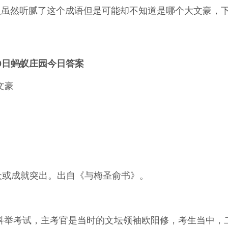
人虽然听腻了这个成语但是可能却不知道是哪个大文豪，
0日蚂蚁庄园今日答案
文豪
众或成就突出。出自《与梅圣俞书》。
持科举考试，主考官是当时的文坛领袖欧阳修，考生当中，