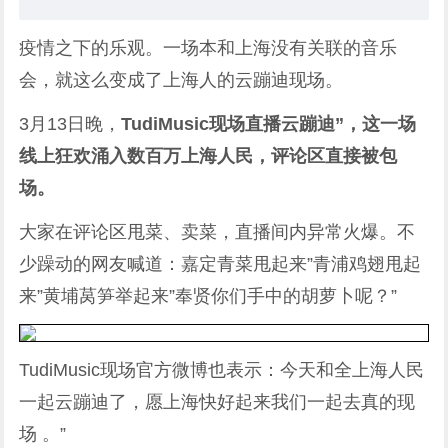
疫情之下的乐观。一场本和上海没有关联的音乐
会，就这么变成了
上海人
的云
蹦迪
现场。
3月13日晚，
TudiMusic
现场直播
云蹦迪”，这一场
线上狂欢涌入数百万上海人民，评论区直接被包
场。
大家在评论区甩菜、卖菜，直播间内异常火爆。不
少躁动的网友喊道：嘉定青菜甩起来”青浦鸡翅甩起
来”
黄埔
莴笋举起来”奉贤你们手中的胡萝卜呢？”
TudiMusic现场官方微博也表示：今天和全上海人民
一起云蹦迪了，愿上海快好起来我们一起去真的现
场 。”