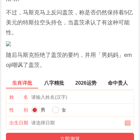
不过，马斯克马上反问盖茨，称是否仍然保持着5亿
美元的特斯拉空头持仓，
当盖茨承认了有这种可能
性。
随后马斯克
拒绝了盖茨的要约，并用「男妈妈」em
oji嘲讽了盖茨。
生肖详批
八字精批
2026运势
命中贵人
姓 名
性 别
男
女
出生日期