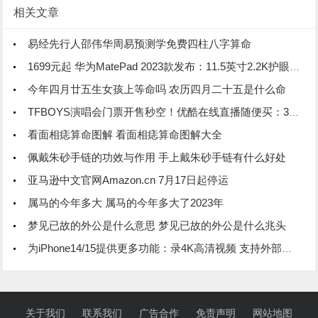
相关文章
易经先行人邵伟华周易预测学免费四柱八字算命
1699元起 华为MatePad 2023款发布：11.5英寸2.2K护眼柔光屏
今年四月廿五生女孩上等命吗 农历四月二十五是什么命
TFBOYS演唱会门票开售秒空！优酷在线直播随便买：39元起 不用抢
看面相痣算命图解 看面相痣算命图解大全
佩戴朱砂手链的功效与作用 手上戴朱砂手链有什么好处
亚马逊中文官网Amazon.cn 7月17日起停运
属马的今年多大 属马的今年多大了2023年
梦见已故的外公是什么意思 梦见已故的外公是什么兆头
为iPhone14/15提供更多功能：录4K高清视频 支持外部时间码同步
关于我们
联系我们
广告合作
免责声明
网站地图