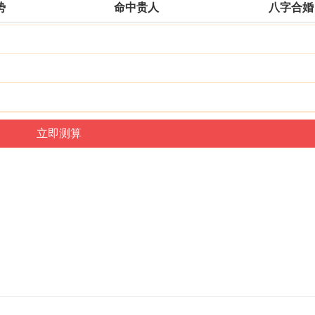
势
命中贵人
八字合婚