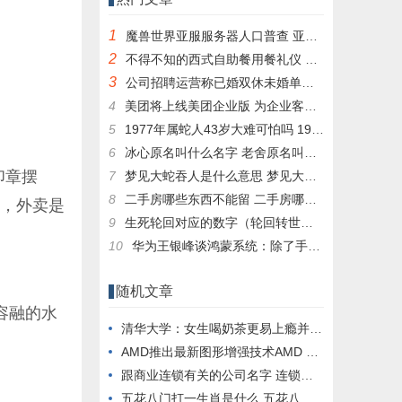
1
魔兽世界亚服服务器人口普查 亚服台服人口普查数据一览
2
不得不知的西式自助餐用餐礼仪 西式自助餐有哪些
3
公司招聘运营称已婚双休未婚单休 求职者称歧视：网友热议没啥问题
4
美团将上线美团企业版 为企业客户提供消费服务
5
1977年属蛇人43岁大难可怕吗 1977属蛇人43岁后命运
6
冰心原名叫什么名字 老舍原名叫什么名字
印章摆
7
梦见大蛇吞人是什么意思 梦见大蛇吞人是什么意思周公解梦
8
二手房哪些东西不能留 二手房哪些东西不能留在家里
食，外卖是
9
生死轮回对应的数字（轮回转世打数字）
10
华为王银峰谈鸿蒙系统：除了手机 纳入生态的还有这些
随机文章
容融的水
清华大学：女生喝奶茶更易上瘾并导致抑郁焦虑
AMD推出最新图形增强技术AMD FSR 3
跟商业连锁有关的公司名字 连锁店公司名字大全
五花八门打一生肖是什么 五花八门是什么生肖最佳答案