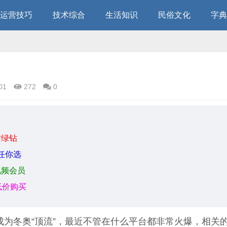
运营技巧
技术综合
生活知识
民俗文化
字典
）
01
272
0
黄绿钻
任你选
视频会员
低价购买
成为冬奥“顶流”，最近不管在什么平台都非常火爆，相关