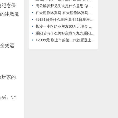
奥纪念保
周公解梦梦见失火是什么意思 做梦梦到失火代表什么？好不好
在天愿作比翼鸟 在天愿作比翼鸟出自哪首诗
元的冰墩墩
6月21日是什么星座,6月21日星座性格如何？
长沙一小区给业主发60万元现金 网友集体羡慕：这样的物业哪找
重阳节有什么美好寓意？九九重阳节是祭祀的日子吗？
12999元 刚上市的第二代铁蛋登上《新闻联播》 网友：太酷了
完全凭运
验玩家的
购买。让