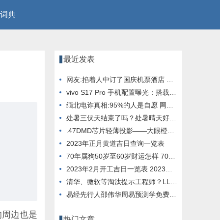
词典
最近发表
网友:掐着人中订了国庆机票酒店 看到价格差点晕倒
vivo S17 Pro 手机配置曝光：搭载天玑 8200 芯片， 12GB 内存
缅北电诈真相:95%的人是自愿 网友：这就是人性
处暑三伏天结束了吗？处暑晴天好还是下雨好？
.47DMD芯片轻薄投影——大眼橙X7D Pro它终于来了
2023年正月黄道吉日查询一览表
70年属狗50岁至60岁财运怎样 70年属狗51岁财运
2023年2月开工吉日一览表 2023年2月开工大吉日子
清华、微软等淘汰提示工程师？LLM与进化算法结合，创造超强提示优化器
易经先行人邵伟华周易预测学免费四柱八字算命
的周边也是
热门文章